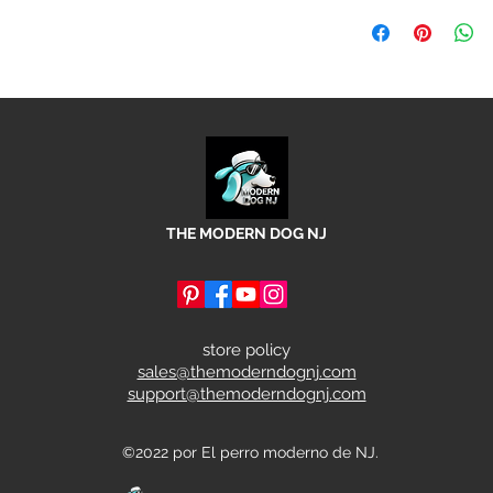
THE MODERN DOG NJ
store policy
sales@themoderndognj.com
support@themoderndognj.com
©2022 por El perro moderno de NJ.