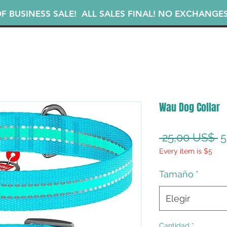
F BUSINESS SALE! ALL SALES FINAL! NO EXCHANGE
Wau Dog Collar
P
 25,00 US$ 
5
Every item is $5
Tamaño
*
Elegir
Cantidad
*