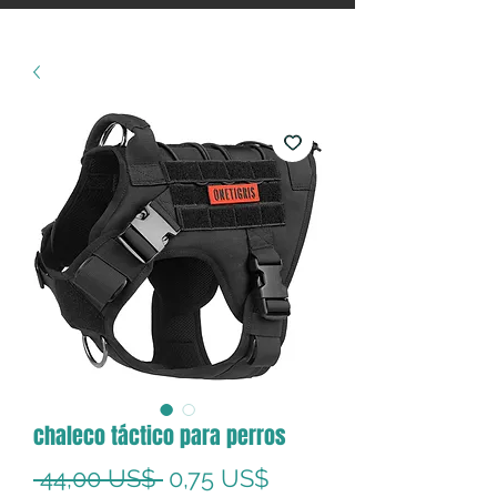
chaleco táctico para perros
Precio
Precio
 44,00 US$ 
0,75 US$