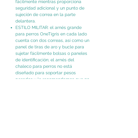
fácilmente mientras proporciona
seguridad adicional y un punto de
sujeción de correa en la parte
delantera.
ESTILO MILITAR: el arnés grande
para perros OneTigris en cada lado
cuenta con dos correas, así como un
panel de tiras de aro y bucle para
sujetar fácilmente bolsas o paneles
de identificación; el arnés del
chaleco para perros no está
diseñado para soportar pesos
pesados y le recomendamos que no
confíe únicamente en el asa de
agarre para transportar tu perro.
DISEÑO DE GANCHO Y BUCLE:
Panel de bucle resistente de 9" por
2" de largo completo en la parte
superior para tarjetas de
identificación y un panel de 3.5" por
2" en la correa para el cuello.
Nuestro arnés Easy Walk está